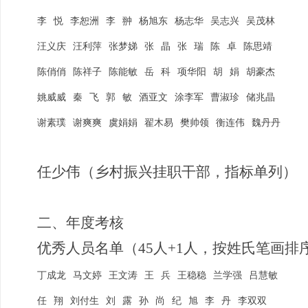
李
悦
李恕洲
李
翀
杨旭东
杨志华
吴志兴
吴茂林
汪义庆
汪利萍
张梦娣
张
晶
张
瑞
陈
卓
陈思靖
陈俏俏
陈祥子
陈能敏
岳
科
项华阳
胡
娟
胡豪杰
姚威威
秦
飞
郭
敏
酒亚文
涂李军
曹淑珍
储兆晶
谢素璞
谢爽爽
虞娟娟
翟木易
樊帅领
衡连伟
魏丹丹
任少伟（乡村振兴挂职干部，指标单列）
二、
年度考核
优秀人员名单（
45人+1人，
按姓氏笔画排
丁成龙
马文婷
王文涛
王
兵
王稳稳
兰学强
吕慧敏
任
翔
刘付生
刘
露
孙
尚
纪
旭
李
丹
李双双