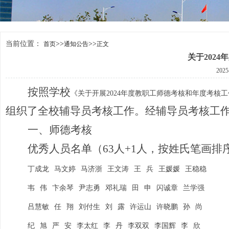
当前位置：
>>
>>
首页
通知公告
正文
关于202
202
按照
学校
《关于开展
2024年度教职工师德考核和年度考核工
组织了全校辅导员考核工作
。
经辅导员
考核
工
一、师德考核
优秀人员名单（
63人+1人，
按姓氏笔画排
丁成龙
马文婷
马济浙
王文涛
王
兵
王媛媛
王稳稳
韦
伟
卞余琴
尹志勇
邓礼瑞
田
申
闪诚章
兰学强
吕慧敏
任
翔
刘付生
刘
露
许运山
许晓鹏
孙
尚
纪
旭
严
安
李太红
李
丹
李双双
李国辉
李
欣