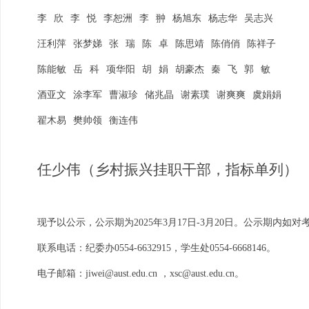
李
欣
李
悦
李恕洲
李
翀
杨旭东
杨志华
吴志兴
汪利萍
张梦娣
张
瑞
陈
卓
陈思靖
陈俏俏
陈祥子
陈能敏
岳
科
项华阳
胡
娟
胡豪杰
秦
飞
郭
敏
酒亚文
涂李军
曹淑珍
储兆晶
谢素璞
谢爽爽
虞娟娟
翟木易
樊帅领
衡连伟
任少伟（乡村振兴挂职干部
，指标单列
）
现予以公示，公示期为
2025年3月17日-3月20日。公示期内
联系电话：纪委办
0554-6632915，学生处0554-6668146。
电子邮箱：
jiwei@aust.edu.cn
，
xsc@aust.edu.cn。